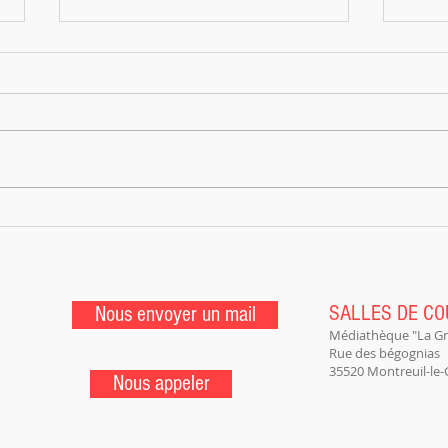
Croq'la Zic fait son spectacle
Le CRO
SALLES DE C
Nous envoyer un mail
Médiathèque "La G
Rue des bégognias
35520 Montreuil-le-
Nous appeler