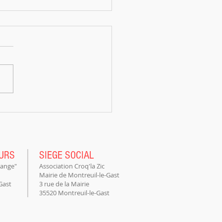
Q'N ROLL fête la musique !
OURS
SIEGE SOCIAL
range"
Association Croq'la Zic
Mairie de Montreuil-le-Gast
Gast
3 rue de la Mairie
35520 Montreuil-le-Gast