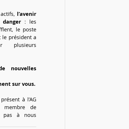
ctifs, 
l’avenir 
n danger
 : les 
lent, le poste 
 le président a 
 plusieurs 
e nouvelles 
ent sur vous.
présent à l’AG 
r membre de 
ez pas à nous 