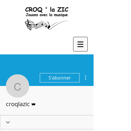
Plus d'actions
S'abonner
croqlazic
Administrateur
croqlazic