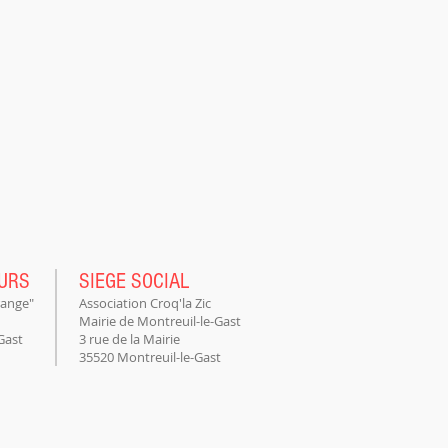
OURS
SIEGE SOCIAL
range"
Association Croq'la Zic
Mairie de Montreuil-le-Gast
Gast
3 rue de la Mairie
35520 Montreuil-le-Gast