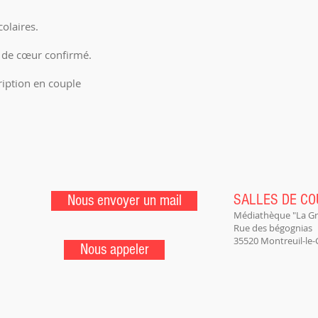
olaires.
f de cœur confirmé.
ription en couple
SALLES DE C
Nous envoyer un mail
Médiathèque "La G
Rue des bégognias
35520 Montreuil-le-
Nous appeler