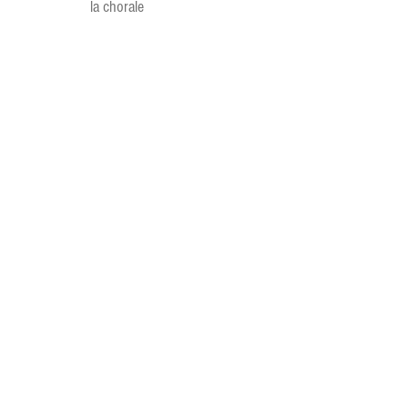
la chorale
Batterie
Julian