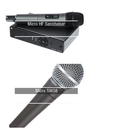
Micro HF Sennheiser
Micro SM58