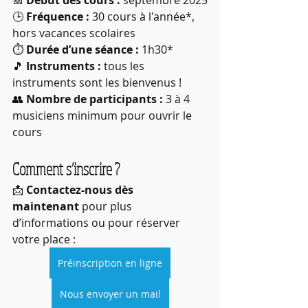
📅 
Début des cours :
 septembre 2025
🕒 
Fréquence :
 30 cours à l'année*, 
hors vacances scolaires
⏱️ 
Durée d’une séance :
 1h30*
🎵 
Instruments :
 tous les 
instruments sont les bienvenus !
👥 
Nombre de participants :
 3 à 4 
musiciens minimum pour ouvrir le 
cours
Comment s’inscrire ?
📩 
Contactez-nous dès 
maintenant
 pour plus 
d’informations ou pour réserver 
votre place : 
Préinscription en ligne
Nous envoyer un mail