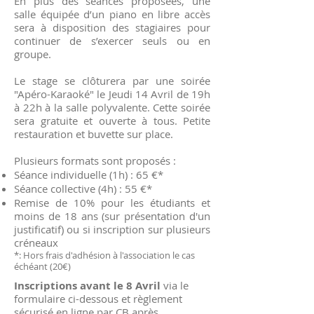
En plus des séances proposées, une
salle équipée d’un piano en libre accès
sera à disposition des stagiaires pour
continuer de s’exercer seuls ou en
groupe.
Le stage se clôturera par une soirée
"Apéro-Karaoké" le Jeudi 14 Avril de 19h
à 22h à la salle polyvalente. Cette soirée
sera gratuite et ouverte à tous. Petite
restauration et buvette sur place.
Plusieurs formats sont proposés :
Séance individuelle (1h) : 65 €*
Séance collective (4h) : 55 €*
Remise de 10% pour les étudiants et
moins de 18 ans (sur présentation d'un
justificatif) ou si inscription sur plusieurs
créneaux
*: Hors frais d'adhésion à l'association le cas
échéant (20€)
Inscriptions avant le 8 Avril
via le
formulaire ci-dessous et règlement
sécurisé en ligne par CB après